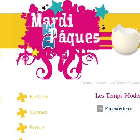
Accueil
»
Indices
» Les Temps Moderne
Les Temps Mode
KelCom
En extérieur
Contact
Presse