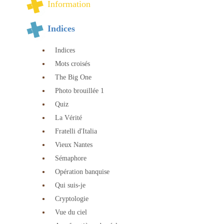
Information
Indices
Indices
Mots croisés
The Big One
Photo brouillée 1
Quiz
La Vérité
Fratelli d'Italia
Vieux Nantes
Sémaphore
Opération banquise
Qui suis-je
Cryptologie
Vue du ciel